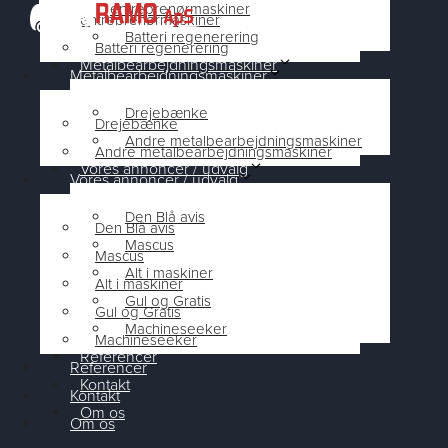
entreprenørmaskiner
entreprenørmaskiner
Batteri regenerering
Batteri regenerering
Metalbearbejdningsmaskiner
Metalbearbejdningsmaskiner
Drejebænke
Drejebænke
Andre metalbearbejdningsmaskiner
Andre metalbearbejdningsmaskiner
Vores annoncer / udvalg
Vores annoncer / udvalg
Den Blå avis
Den Blå avis
Mascus
Mascus
Alt i maskiner
Alt i maskiner
Gul og Gratis
Gul og Gratis
Machineseeker
Machineseeker
Referencer
Referencer
Kontakt
Kontakt
Om os
Om os