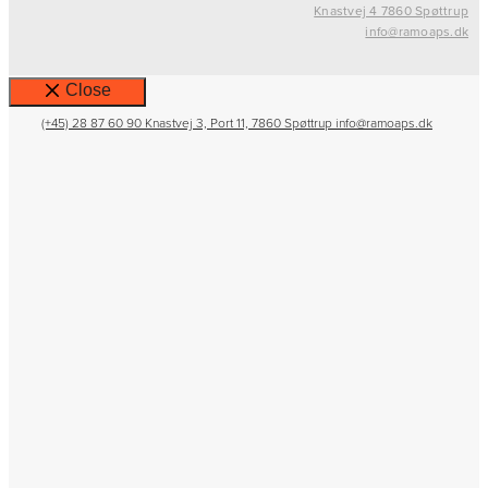
Knastvej 4 7860 Spøttrup
info@ramoaps.dk
Close
(+45) 28 87 60 90
Knastvej 3, Port 11, 7860 Spøttrup
info@ramoaps.dk