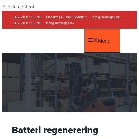
Skip to content
(+45) 28 87 60 90
Knastvej 4 7860 Spøttrup
info@ramoaps.dk
(+45) 28 87 60 90
info@ramoaps.dk
Menu
Batteri regenerering