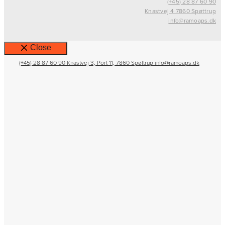
(+45) 28 87 60 90
Knastvej 4 7860 Spøttrup
info@ramoaps.dk
Close
(+45) 28 87 60 90
Knastvej 3, Port 11, 7860 Spøttrup
info@ramoaps.dk