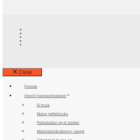
Close
Forside
Internt transportmateriel
El truck
Motor gaffeltrucks
Pallestabler og el stabler
Materialehåndtering i øvrigt