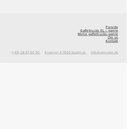
Forside
Gaffeltrucks EL – gamle
Motor gaffeltrucks-gamle
Om os
Kontakt
(+45) 28 87 60 90
Knastvej 4 7860 Spøttrup
info@ramoaps.dk