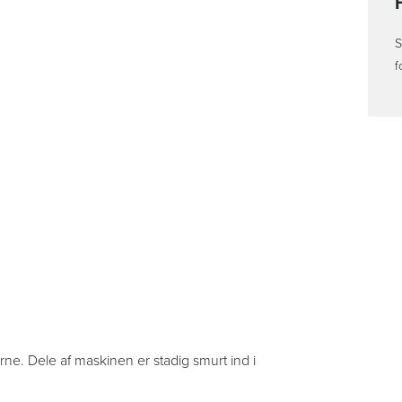
S
f
erne. Dele af maskinen er stadig smurt ind i