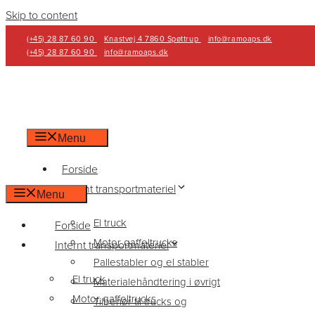
Skip to content
(+45) 28 87 60 90
Knastvej 4 7860 Spøttrup
info@ramoaps.dk
(+45) 28 87 60 90
info@ramoaps.dk
Menu
Forside
Internt transportmateriel
Menu
El truck
Forside
Motor gaffeltrucks
Internt transportmateriel
Pallestabler og el stabler
El truck
Materialehåndtering i øvrigt
Motor gaffeltrucks
Tilbehør til trucks og