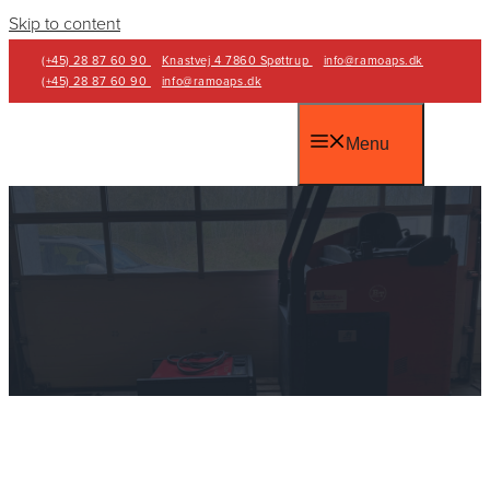
Skip to content
(+45) 28 87 60 90
Knastvej 4 7860 Spøttrup
info@ramoaps.dk
(+45) 28 87 60 90
info@ramoaps.dk
Menu