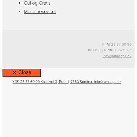
Gul og Gratis
Machineseeker
(+45) 28 87 60 90
Knastvej 4 7860 Spøttrup
info@ramoaps.dk
Close
(+45) 28 87 60 90
Knastvej 3, Port 11, 7860 Spøttrup
info@ramoaps.dk